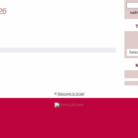
26
T
M
©
Massage in Israel