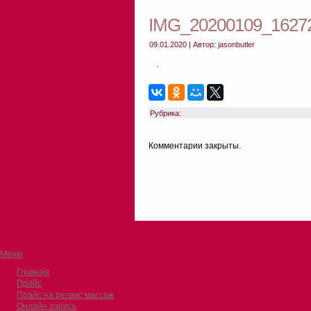
IMG_20200109_1627
09.01.2020 | Автор: jasonbutler
Рубрика:
Комментарии закрыты.
Прокрутка
Меню
вверх
Главная
Прайс
Прайс на релакс массаж
Онлайн запись