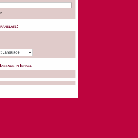
ranslate:
assage in Israel