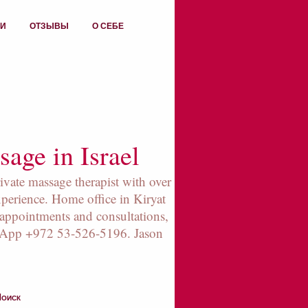
ИИ
ОТЗЫВЫ
О СЕБЕ
age in Israel
rivate massage therapist with over
xperience. Home office in Kiryat
appointments and consultations,
sApp +972 53-526-5196. Jason
оиск