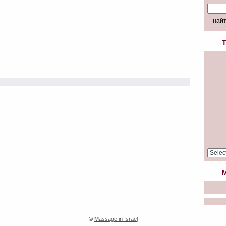
T
M
©
Massage in Israel