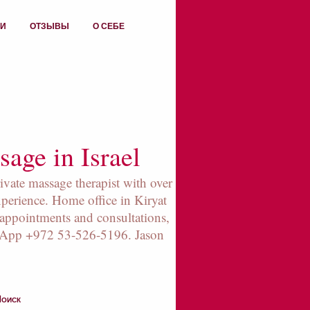
ИИ
ОТЗЫВЫ
О СЕБЕ
age in Israel
rivate massage therapist with over
xperience. Home office in Kiryat
appointments and consultations,
sApp +972 53-526-5196. Jason
оиск