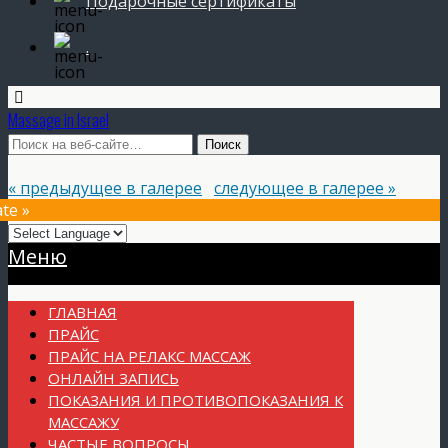
Подарочные сертификаты
.
Massage in Israel
« предыдущее в галерее
следующее в галерее »
te »
Прокрутка
Меню
вверх
ГЛАВНАЯ
ПРАЙС
ПРАЙС НА РЕЛАКС МАССАЖ
ОНЛАЙН ЗАПИСЬ
ПОКАЗАНИЯ И ПРОТИВОПОКАЗАНИЯ К
МАССАЖУ
ЧАСТЫЕ ВОПРОСЫ