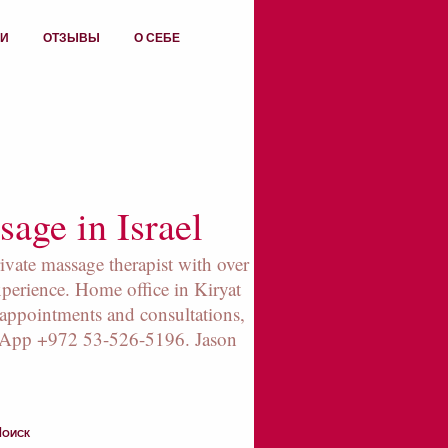
ИИ
ОТЗЫВЫ
О СЕБЕ
age in Israel
rivate massage therapist with over
xperience. Home office in Kiryat
appointments and consultations,
sApp +972 53-526-5196. Jason
оиск