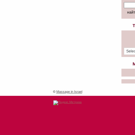
T
M
©
Massage in Israel