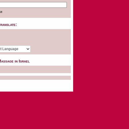
ranslate:
assage in Israel