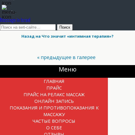
.
Massage in Israel
Назад на Что значит «интимная терапия»?
« предыдущее в галерее
Прокрутка
Меню
вверх
ГЛАВНАЯ
ПРАЙС
ПРАЙС НА РЕЛАКС МАССАЖ
ОНЛАЙН ЗАПИСЬ
ПОКАЗАНИЯ И ПРОТИВОПОКАЗАНИЯ К
МАССАЖУ
ЧАСТЫЕ ВОПРОСЫ
О СЕБЕ
ОТЗЫВЫ