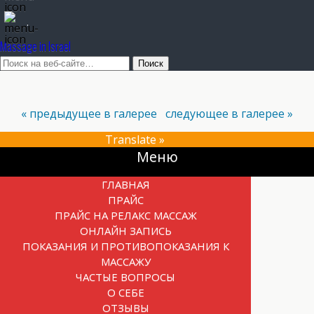
.
Massage in Israel
« предыдущее в галерее
следующее в галерее »
Translate »
Прокрутка
Меню
вверх
ГЛАВНАЯ
ПРАЙС
ПРАЙС НА РЕЛАКС МАССАЖ
ОНЛАЙН ЗАПИСЬ
ПОКАЗАНИЯ И ПРОТИВОПОКАЗАНИЯ К
МАССАЖУ
ЧАСТЫЕ ВОПРОСЫ
О СЕБЕ
ОТЗЫВЫ