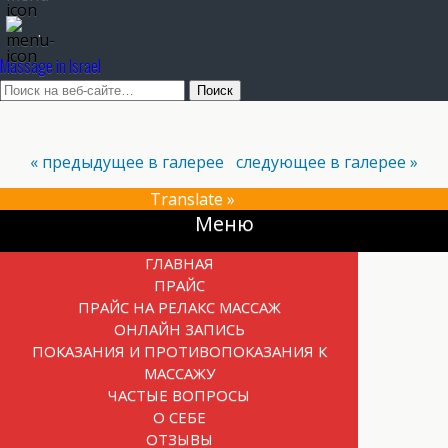
.
Massage in Israel
« предыдущее в галерее
следующее в галерее »
Translate »
Прокрутка
Меню
вверх
ГЛАВНАЯ
ПРАЙС
ПРАЙС НА РЕЛАКС МАССАЖ
ОНЛАЙН ЗАПИСЬ
ПОКАЗАНИЯ И ПРОТИВОПОКАЗАНИЯ К
МАССАЖУ
ЧАСТЫЕ ВОПРОСЫ
О СЕБЕ
ОТЗЫВЫ