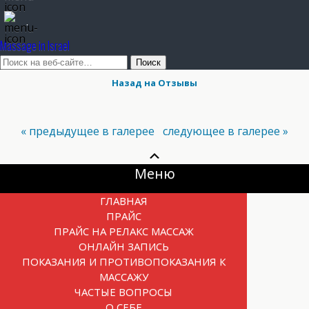
.
Massage in Israel
Назад на Отзывы
« предыдущее в галерее
следующее в галерее »
Прокрутка
вверх
Меню
ГЛАВНАЯ
ПРАЙС
ПРАЙС НА РЕЛАКС МАССАЖ
ОНЛАЙН ЗАПИСЬ
ПОКАЗАНИЯ И ПРОТИВОПОКАЗАНИЯ К
МАССАЖУ
ЧАСТЫЕ ВОПРОСЫ
О СЕБЕ