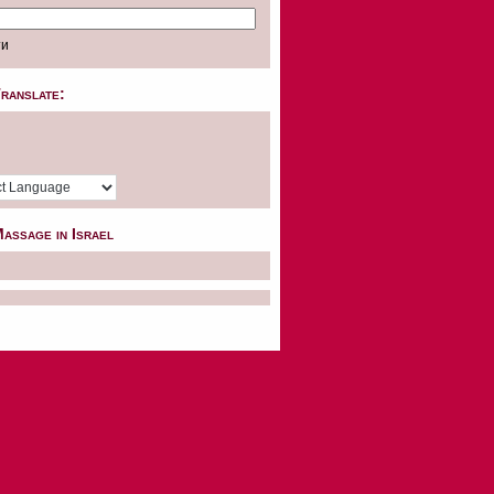
ranslate:
assage in Israel