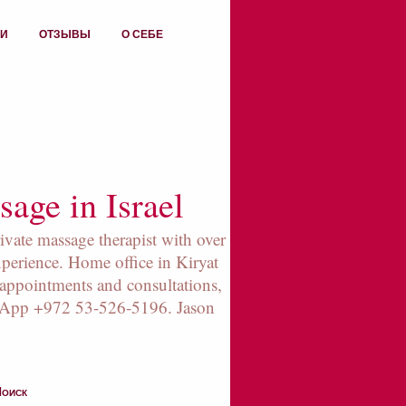
ИИ
ОТЗЫВЫ
О СЕБЕ
age in Israel
rivate massage therapist with over
xperience. Home office in Kiryat
appointments and consultations,
sApp +972 53-526-5196. Jason
оиск