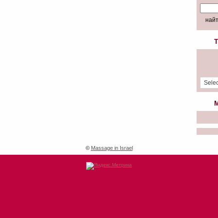
T
M
©
Massage in Israel