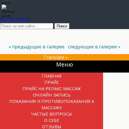
.
Massage in Israel
« предыдущее в галерее
следующее в галерее »
Translate »
Прокрутка
Меню
вверх
ГЛАВНАЯ
ПРАЙС
ПРАЙС НА РЕЛАКС МАССАЖ
ОНЛАЙН ЗАПИСЬ
ПОКАЗАНИЯ И ПРОТИВОПОКАЗАНИЯ К
МАССАЖУ
ЧАСТЫЕ ВОПРОСЫ
О СЕБЕ
ОТЗЫВЫ