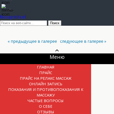
.
Massage in Israel
« предыдущее в галерее
следующее в галерее »
Прокрутка
вверх
Меню
ГЛАВНАЯ
ПРАЙС
ПРАЙС НА РЕЛАКС МАССАЖ
ОНЛАЙН ЗАПИСЬ
ПОКАЗАНИЯ И ПРОТИВОПОКАЗАНИЯ К
МАССАЖУ
ЧАСТЫЕ ВОПРОСЫ
О СЕБЕ
ОТЗЫВЫ