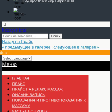
Подарочные сертификаты
.
Massage in Israel
Назад на Прайс
« предыдущее в галерее
следующее в галерее »
te »
Прокрутка
Меню
вверх
ГЛАВНАЯ
ПРАЙС
ПРАЙС НА РЕЛАКС МАССАЖ
ОНЛАЙН ЗАПИСЬ
ПОКАЗАНИЯ И ПРОТИВОПОКАЗАНИЯ К
МАССАЖУ
ЧАСТЫЕ ВОПРОСЫ