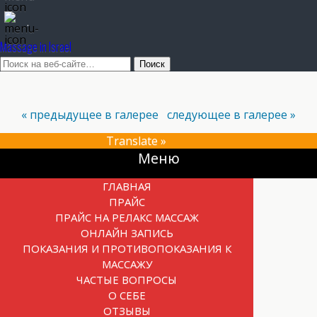
.
Massage in Israel
« предыдущее в галерее
следующее в галерее »
Translate »
Прокрутка
Меню
вверх
ГЛАВНАЯ
ПРАЙС
ПРАЙС НА РЕЛАКС МАССАЖ
ОНЛАЙН ЗАПИСЬ
ПОКАЗАНИЯ И ПРОТИВОПОКАЗАНИЯ К
МАССАЖУ
ЧАСТЫЕ ВОПРОСЫ
О СЕБЕ
ОТЗЫВЫ