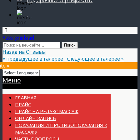
Подарочные сертификаты
.
Massage in Israel
Назад на Отзывы
« предыдущее в галерее
следующее в галерее »
te »
Прокрутка
Меню
вверх
ГЛАВНАЯ
ПРАЙС
ПРАЙС НА РЕЛАКС МАССАЖ
ОНЛАЙН ЗАПИСЬ
ПОКАЗАНИЯ И ПРОТИВОПОКАЗАНИЯ К
МАССАЖУ
ЧАСТЫЕ ВОПРОСЫ